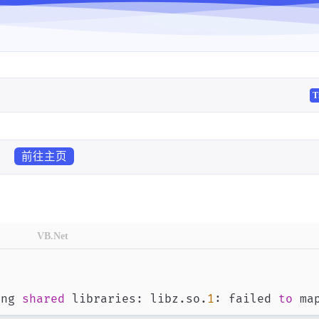
T
前往主页
VB.Net
ing 
shared
 libraries
:
 libz.so.
1
:
 failed 
to
 ma