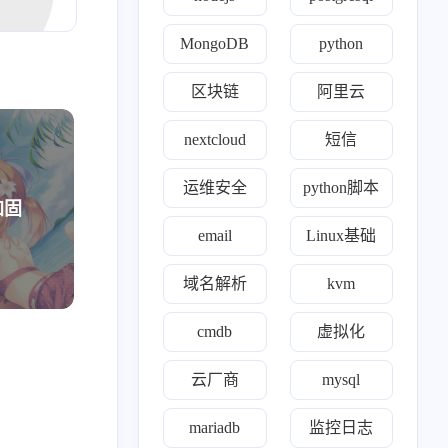
1
2
1
0
1
2
de
合规认证
grep
自建ca
cert
nexus
MongoDB
python
0
1
2
r'a'b'bi't'm'q
mindoc
Exporter
区块链
阿里云
0
2
1
3
0
o'op
wireguard
linux
阿里云
区块链
nextcloud
短信
1
1
1
1
1
1
s
htop
ACP
trae
面试
域名解析
运维安全
python脚本
1
52
1
11
rafana
kubernetes
nightingale
运维安全
加固
email
Linux基础
0
1
1
1
hdoop
监控
chrome
prometheus
32
0
1
0
0
域名解析
kvm
x基础
zen tao
tensuns
confluence
kv'm
1
1
1
rabbitmq
hiphop
cmdb
虚拟化
云厂商
mysql
mariadb
监控日志
二月 2026
一月 2026