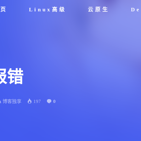
首页
Linux高级
云原生
De
e报错
博客独享
197
0