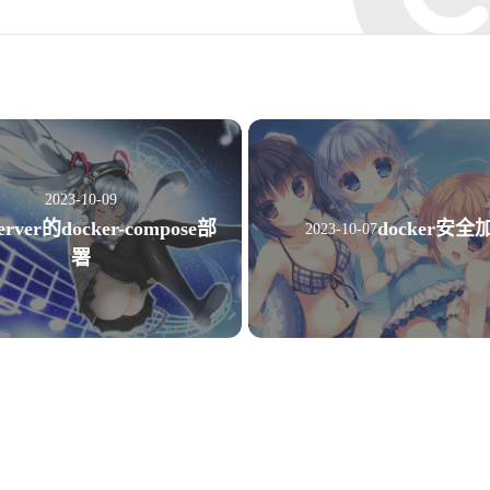
1
0
1
9
CKA
htop
brew
运维管理
no
1
1
1
1
博客
yapi
Alertmanager
hodoop
2
1
1
jumpserver
Bitwarden
maven
h'd
1
4
2
0
nfs
cmdb
splunk
tr ae
ansible
2023-10-09
1
2
1
信息系统管理工程师
vsftp
DMZ
g
docker安全
erver的docker-compose部
2023-10-07
署
0
1
7
h'o'do'o'p
健身教练
容器编排故障
7
0
2
linux高级
MongoDB
云厂商
linu
15
49
6
故障记录
云原生
mysql
Sublime
四月 2026
三月 2026