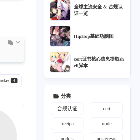
全球主流安全 & 合规认
证一览
HipHop基础功脑图
cert证书核心信息提取sh
ell脚本
ocker
4
1
8
2
11
1
百家
python
iptables
jenkins
通知
分类
0
1
1
8
8
4
间件
模型
ssr
gitlab
kvm
zabbix
合规认证
cert
0
1
1
1
0
22
k
理论
ewomail
email
freeipa
开源
freeipa
node
19
3
1
24
0
ll
nginx
yearning
devops
opens s l
nodejs
postgresql