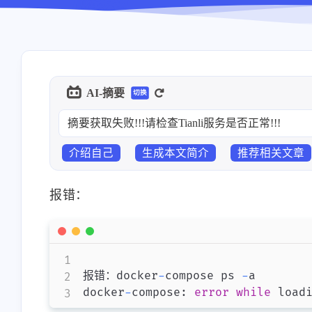
AI-摘要
切换
摘要获取失败!!!请检查Tianli服务是否正常!!!
介绍自己
生成本文简介
推荐相关文章
报错：
报错：docker
-
compose ps 
-
a

docker
-
compose
:
error
while
 load