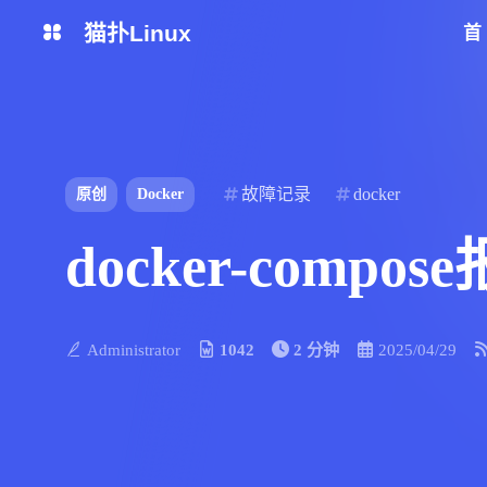
猫扑Linux
生活杂谈
网站简介
python脚本
区块链
故障记录
docker
原创
Docker
云厂商
监控日志
docker-compos
运维安全
mysql
Administrator
1042
2 分钟
2025/04/29