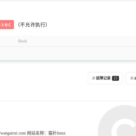
exec
（不允许执行）
Bash
标签
寻找感兴趣的领域
故障记录
15
d
1
1
0
1
Halo
firewalld
AI1
curl
诸子
3
1
4
1
ocserv
v2ral
docker
redhat
中
0
0
15
6
Nightingale
efk
awk
书籍
el
0
1
1
1
spug
k8s
nextcloud
netbox
she
airui.com 网站名称：猫扑linux