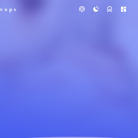
vops
登录