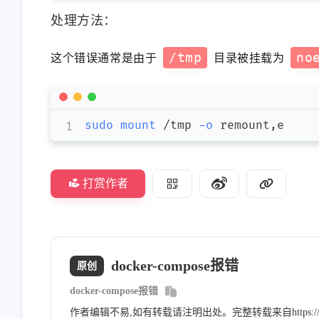
处理方法：
/tmp
no
这个错误通常是由于
目录被挂载为
互动
sudo
mount
 /tmp 
-o
 remount,e
最近评论
打赏作者
stonewu
stonewu
测试数据
测试
docker-compose报错
原创
7-31-2023
7-24-2023
docker-compose报错
作者编辑不易,如有转载请注明出处。完整转载来自https://wang