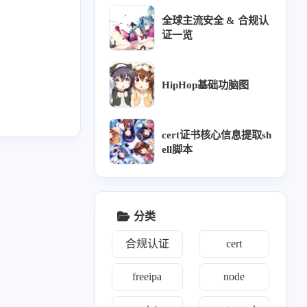
全球主流安全 & 合规认
vm
8
证一览
HipHop基础功脑图
wk
15
cert证书核心信息提取sh
ell脚本
分类
合规认证
cert
freeipa
node