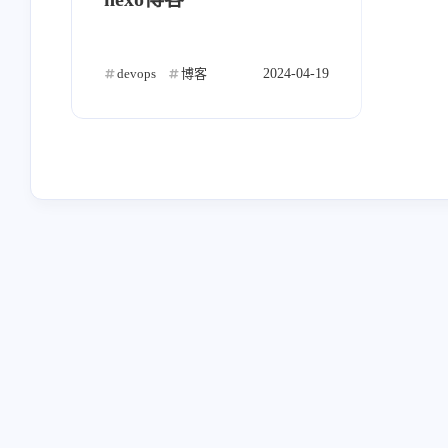
kv'm
nextcloud
通知
0
1
1
cmdb
云厂商
ocserv
4
2
3
devops
博客
2024-04-19
confluence
zen tao
nightingale
0
0
1
mindoc
ewomail
jumpserver
1
1
2
jenkins
开源
python
h
11
22
8
linux高级
linux基础
linux
7
32
1
云原生
Halo
49
1
互动
最近评论