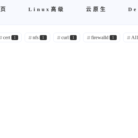
首页
Linux高级
云原生
De
cert
nfs
curl
firewalld
AI
1
1
1
1
netbox
诸子百家
理论
0
1
1
1
opens s l
自建ca
Sublime
brew
0
0
1
书籍
区块链
spug
Nightingale
6
0
0
grafana
node
Exporter
promethe
1
1
2
ansibles
运维管理
面试
0
1
9
1
工程师
ACP
rabbitmq
r'a'b'bi't'm'q
1
1
1
0
h'o'do'o'p
hdoop
h'do'op
阿里
0
0
0