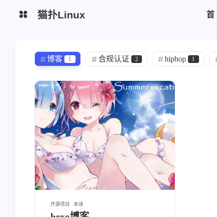
猫扑Linux
生活杂谈
网站简介
博客
合规认证
hiphop
1
2
1
python脚本
区块链
chrome
模型
trae
tr ae
1
1
1
云厂商
监控日志
yearning
Bitwarden
redhat
1
1
1
运维安全
mysql
DMZ
wireguard
MongoDB
1
2
0
vsftp
freeipa
Alertmanager
2
0
1
zabbix
efk
elk
中间件
4
0
0
健身教练
CKA
信息系统管理
1
1
故障记录
运维安全
hodoop
15
11
1
开源项目
未读
hexo博客