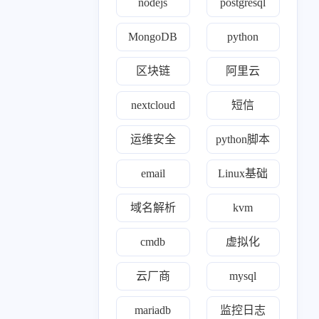
nodejs
postgresql
1
8
2
11
1
MongoDB
python
百家
python
iptables
jenkins
通知
0
1
1
8
8
4
间件
模型
ssr
gitlab
kvm
zabbix
区块链
阿里云
0
1
1
1
0
22
k
理论
ewomail
email
freeipa
开源
nextcloud
短信
19
3
1
24
0
ll
nginx
yearning
devops
opens s l
运维安全
python脚本
1
2
1
0
1
2
de
合规认证
grep
自建ca
cert
nexus
email
Linux基础
0
1
2
r'a'b'bi't'm'q
mindoc
Exporter
域名解析
kvm
0
2
1
3
0
o'op
wireguard
linux
阿里云
区块链
cmdb
虚拟化
1
1
1
1
1
1
s
htop
ACP
trae
面试
域名解析
云厂商
mysql
1
52
1
11
rafana
kubernetes
nightingale
运维安全
mariadb
监控日志