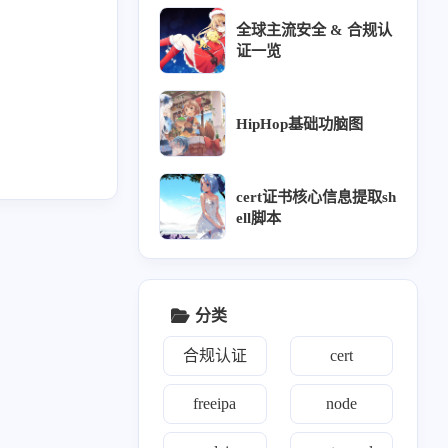
全球主流安全 & 合规认
vm
8
证一览
HipHop基础功脑图
wk
15
cert证书核心信息提取sh
ell脚本
分类
合规认证
cert
freeipa
node
1
8
2
11
1
百家
python
iptables
jenkins
通知