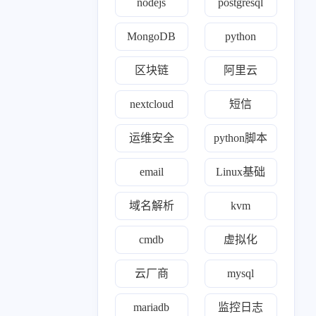
nodejs
postgresql
0
1
1
8
8
4
间件
模型
ssr
gitlab
kvm
zabbix
MongoDB
python
0
1
1
1
0
22
k
理论
ewomail
email
freeipa
开源
区块链
阿里云
19
3
1
24
0
ll
nginx
yearning
devops
opens s l
nextcloud
短信
1
2
1
0
1
2
de
合规认证
grep
自建ca
cert
nexus
运维安全
python脚本
0
1
2
r'a'b'bi't'm'q
mindoc
Exporter
email
Linux基础
0
2
1
3
0
o'op
wireguard
linux
阿里云
区块链
域名解析
kvm
1
1
1
1
1
1
s
htop
ACP
trae
面试
域名解析
cmdb
虚拟化
1
52
1
11
rafana
kubernetes
nightingale
运维安全
云厂商
mysql
0
1
1
1
hdoop
监控
chrome
prometheus
mariadb
监控日志