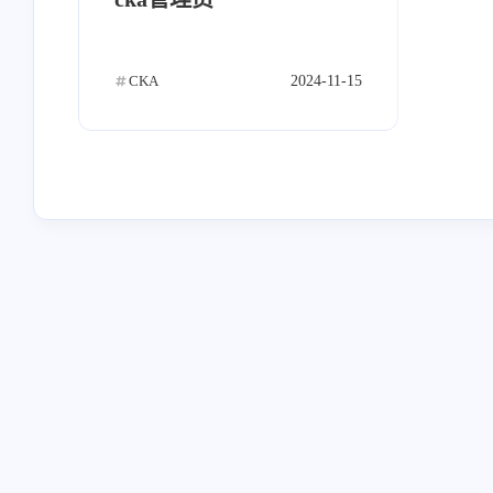
nextcloud
通知
email
1
1
1
cmdb
云厂商
ocserv
4
2
3
CKA
2024-11-15
confluence
zen tao
nightingale
0
0
1
mindoc
ewomail
jumpserver
1
1
2
jenkins
开源
python
h
11
22
8
linux高级
linux基础
linux
7
32
1
云原生
Halo
49
1
互动
最近评论