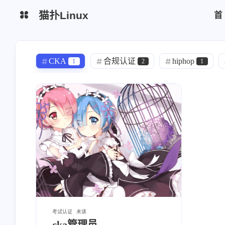
猫扑Linux
生活杂谈
网站简介
CKA
合规认证
hiphop
1
2
1
python脚本
区块链
chrome
模型
trae
tr ae
1
1
1
云厂商
监控日志
yearning
Bitwarden
redhat
1
1
1
运维安全
mysql
DMZ
wireguard
MongoDB
1
2
0
vsftp
freeipa
Alertmanager
2
0
1
zabbix
efk
elk
中间件
4
0
0
健身教练
信息系统管理工程师
1
1
运维安全
hodoop
h'o'do'o'p
11
1
0
考试认证
未读
cka管理员