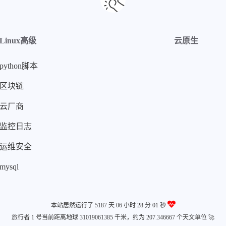
Linux高级
云原生
python脚本
区块链
云厂商
监控日志
运维安全
mysql