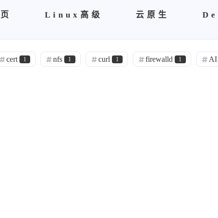
首页
Linux高级
云原生
De
cert
nfs
curl
firewalld
AI
1
1
1
1
netbox
诸子百家
理论
0
1
1
1
opens s l
自建ca
Sublime
brew
0
0
1
书籍
区块链
spug
Nightingale
6
0
0
grafana
node
Exporter
promethe
1
1
2
ansibles
运维管理
面试
0
1
9
1
ACP
rabbitmq
r'a'b'bi't'm'q
故障记
1
1
0
hdoop
h'do'op
阿里云
kv'm
0
0
3
0