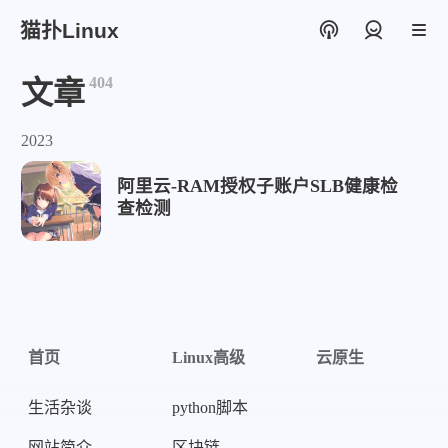
猫扑Linux
登录
404
文章
2023
阿里云-RAM授权子账户SLB健康检
查检测
首页
Linux高级
云原生
生活杂谈
python脚本
网站简介
区块链