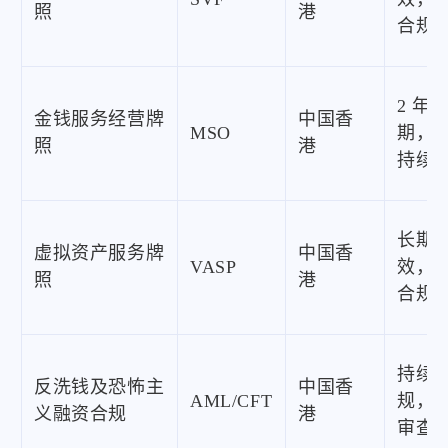
照
港
合规
2 年
金钱服务经营牌
中国香
MSO
期，
照
港
持续
长期
虚拟资产服务牌
中国香
VASP
效，
照
港
合规
持续
反洗钱及恐怖主
中国香
AML/CFT
规，
义融资合规
港
审查