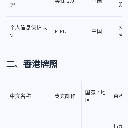
等保 2.0
中国
护
测
个人信息保护认
持
PIPL
中国
证
合
二、香港牌照
国家 / 地
中文名称
英文简称
审核
区
微信
支付宝
持续