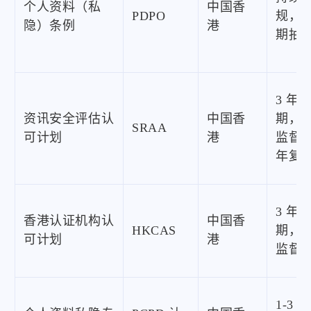
个人资料（私
中国香
PDPO
规，
隐）条例
港
期抽
3 年
资讯安全评估认
中国香
期，
SRAA
可计划
港
监督，
年复
3 年
香港认证机构认
中国香
HKCAS
期，
可计划
港
监督
1-3 年