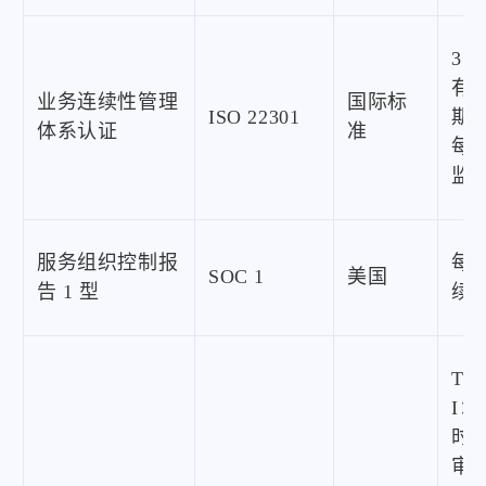
3 
有
业务连续性管理
国际标
ISO 22301
期
体系认证
准
每
监
服务组织控制报
每
SOC 1
美国
告 1 型
续
Typ
I：
时
审