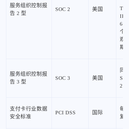
服务组织控制报
Typ
SOC 2
美国
告 2 型
II：
6~1
个
观
期
同
服务组织控制报
SOC 3
美国
SO
告 3 型
2
支付卡行业数据
每
PCI DSS
国际
安全标准
复