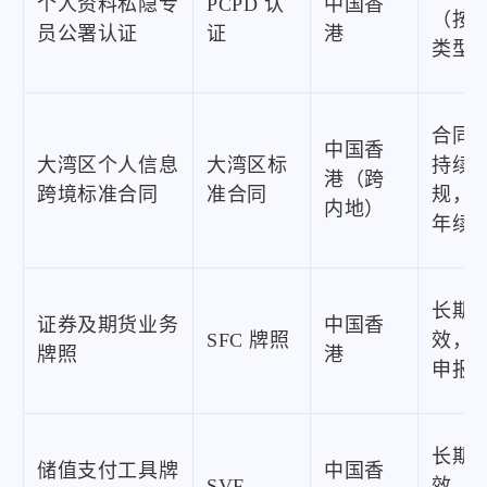
个人资料私隐专
PCPD 认
中国香
（按
员公署认证
证
港
类型
合同
中国香
大湾区个人信息
大湾区标
持续
港（跨
跨境标准合同
准合同
规，1-
内地）
年续
长期
证券及期货业务
中国香
SFC 牌照
效，
牌照
港
申报
长期
储值支付工具牌
中国香
SVF
效，