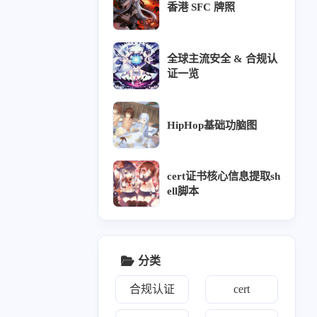
1
1
1
香港 SFC 牌照
rabbitmq
hiphop
全球主流安全 & 合规认
证一览
二月 2026
一月 2026
1
2
篇
篇
HipHop基础功脑图
十月 2025
九月 2025
5
2
篇
篇
cert证书核心信息提取sh
ell脚本
五月 2025
四月 2025
1
3
篇
篇
一月 2025
十二月 2024
分类
31
2
篇
篇
合规认证
cert
七月 2024
六月 2024