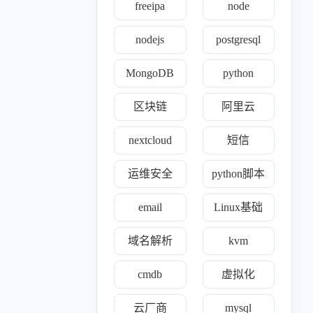
freeipa
node
1
1
篇
篇
nodejs
postgresql
三月 2024
一月 2024
1
1
篇
篇
MongoDB
python
区块链
阿里云
十月 2023
九月 2023
18
1
篇
篇
nextcloud
短信
七月 2023
运维安全
python脚本
81
篇
email
Linux基础
域名解析
kvm
cmdb
虚拟化
云厂商
mysql