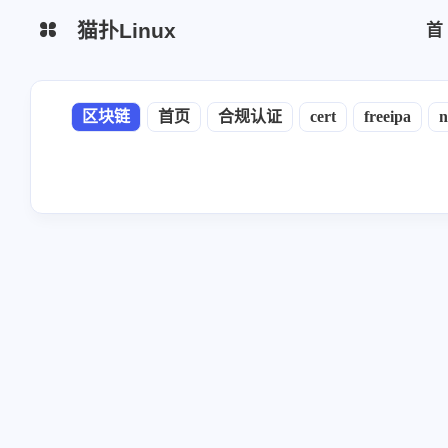
猫扑Linux
生活杂谈
网站简介
区块链
首页
合规认证
cert
freeipa
n
python脚本
区块链
云厂商
监控日志
运维安全
mysql