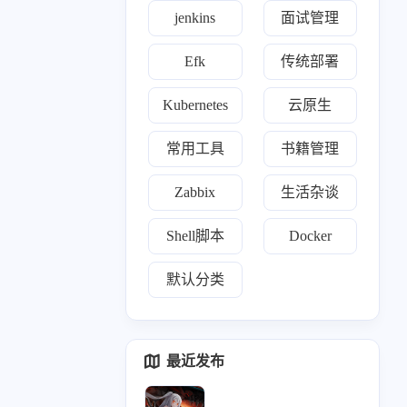
jenkins
面试管理
0
1
1
1
0
22
k
理论
ewomail
email
freeipa
开源
Efk
传统部署
19
3
1
24
0
ll
nginx
yearning
devops
opens s l
Kubernetes
云原生
1
2
1
0
1
2
de
合规认证
grep
自建ca
cert
nexus
常用工具
书籍管理
0
1
2
r'a'b'bi't'm'q
mindoc
Exporter
Zabbix
生活杂谈
0
2
1
3
0
o'op
wireguard
linux
阿里云
区块链
Shell脚本
Docker
1
1
1
1
1
1
s
htop
ACP
trae
面试
域名解析
默认分类
1
52
1
11
rafana
kubernetes
nightingale
运维安全
0
1
1
1
hdoop
监控
chrome
prometheus
最近发布
32
0
1
0
0
x基础
zen tao
tensuns
confluence
kv'm