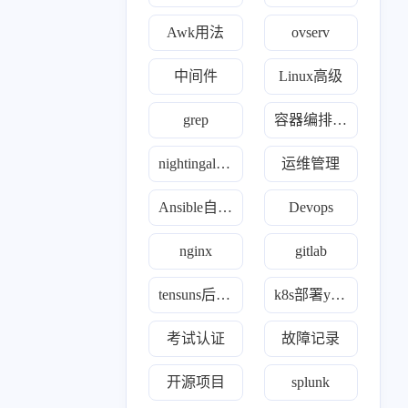
Awk用法
ovserv
中间件
Linux高级
grep
容器编排故障
nightingale夜莺监控
运维管理
Ansible自动化
Devops
nginx
gitlab
tensuns后羿监控
k8s部署yaml合集
考试认证
故障记录
1
8
2
11
1
百家
python
iptables
jenkins
通知
开源项目
splunk
0
1
1
8
8
4
间件
模型
ssr
gitlab
kvm
zabbix