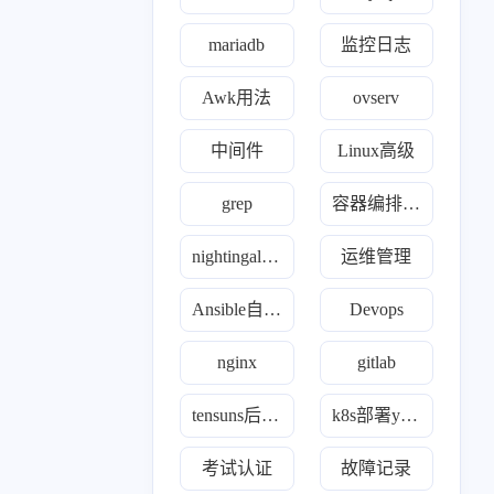
mariadb
监控日志
Awk用法
ovserv
中间件
Linux高级
grep
容器编排故障
nightingale夜莺监控
运维管理
Ansible自动化
Devops
nginx
gitlab
tensuns后羿监控
k8s部署yaml合集
考试认证
故障记录