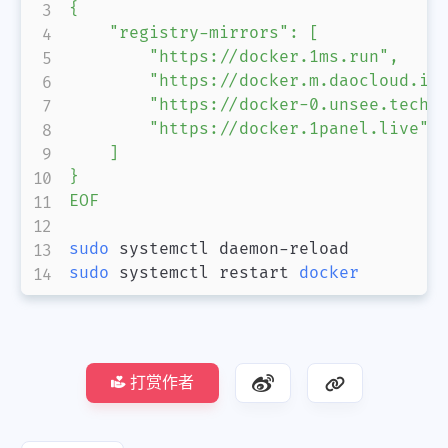
{

    "registry-mirrors": [

        "https://docker.1ms.run",

        "https://docker.m.daocloud.io"
        "https://docker-0.unsee.tech",
        "https://docker.1panel.live"

    ]

}

EOF
sudo
sudo
 systemctl restart 
docker
打赏作者