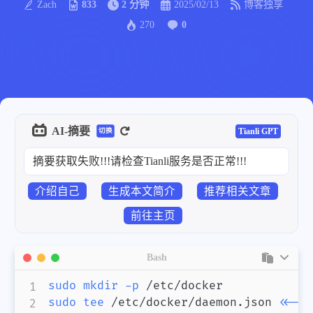
Zach
833
2 分钟
2025/02/13
博客独享
270
0
AI-摘要
Tianli GPT
切换
摘要获取失败!!!请检查Tianli服务是否正常!!!
介绍自己
生成本文简介
推荐相关文章
前往主页
Bash
sudo
mkdir
-p
sudo
tee
 /etc/docker/daemon.json 
<<-
'E