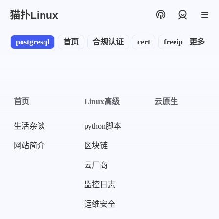
猫扑Linux
登录
postgresql
首页
合规认证
cert
freeipa
更多
node
首页
Linux高级
云原生
生活杂谈
python脚本
网站简介
区块链
云厂商
监控日志
运维安全