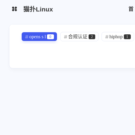
猫扑Linux
生活杂谈
网站简介
opens s l
合规认证
hiphop
0
2
1
python脚本
区块链
chrome
模型
trae
tr ae
1
1
1
云厂商
监控日志
yearning
Bitwarden
redhat
1
1
1
运维安全
mysql
wireguard
MongoDB
书籍
2
0
6
freeipa
Alertmanager
grafana
0
1
1
efk
elk
中间件
ansibl
0
0
0
CKA
信息系统管理工程师
AC
1
1
运维安全
hodoop
h'o'do'o'p
11
1
0