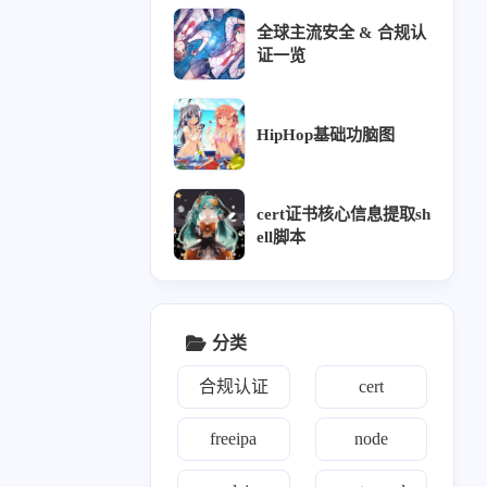
全球主流安全 & 合规认
vm
8
证一览
HipHop基础功脑图
wk
15
cert证书核心信息提取sh
ell脚本
分类
合规认证
cert
freeipa
node