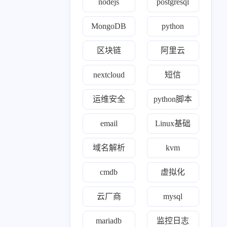
nodejs
postgresql
1
8
2
11
1
MongoDB
python
百家
python
iptables
jenkins
通知
0
1
1
8
8
4
间件
模型
ssr
gitlab
kvm
zabbix
区块链
阿里云
0
1
1
1
0
22
k
理论
ewomail
email
freeipa
开源
nextcloud
短信
19
3
1
24
0
ll
nginx
yearning
devops
opens s l
运维安全
python脚本
1
2
1
0
1
2
de
合规认证
grep
自建ca
cert
nexus
email
Linux基础
0
1
2
r'a'b'bi't'm'q
mindoc
Exporter
域名解析
kvm
0
2
1
3
0
o'op
wireguard
linux
阿里云
区块链
cmdb
虚拟化
1
1
1
1
1
1
s
htop
ACP
trae
面试
域名解析
云厂商
mysql
1
52
1
11
rafana
kubernetes
nightingale
运维安全
mariadb
监控日志