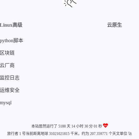
Linux高级
云原生
python脚本
区块链
云厂商
监控日志
运维安全
mysql