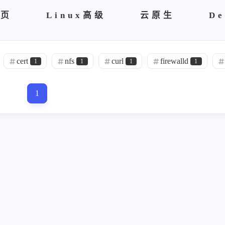
首页
Linux高级
云原生
De
cert
nfs
curl
firewalld
1
1
1
1
netbox
诸子百家
理论
0
1
1
1
1
自建ca
Sublime
brew
DMZ
0
1
1
1
区块链
spug
Nightingale
vsftp
0
0
0
node
Exporter
prometheus
zab
1
2
1
es
运维管理
面试
健身教练
1
9
1
1
P
rabbitmq
r'a'b'bi't'm'q
故障记录
1
1
0
15
hdoop
h'do'op
阿里云
kv'm
0
0
3
0