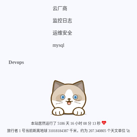
云厂商
监控日志
运维安全
mysql
Devops
本站居然运行了 5186 天
16 小时 08 分 14 秒
旅行者 1 号当前距离地球 31018184404 千米，约为 207.340805 个天文单位 🚀
©2012 - 2026 By
猫扑linux
主题
关于
蜀ICP备20011773号
蜀ICP备20011773号