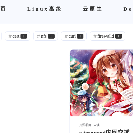
首页
Linux高级
云原生
De
cert
nfs
curl
firewalld
1
1
1
1
tr ae
netbox
诸子百家
理
1
0
1
1
opens s l
自建ca
Sublime
brew
0
0
1
区块链
spug
Nightingale
vsftp
0
0
0
2
node
Exporter
prometheus
zab
1
2
1
es
运维管理
面试
健身教练
1
9
1
1
P
rabbitmq
r'a'b'bi't'm'q
故障记录
1
1
0
15
hdoop
h'do'op
阿里云
kv'm
0
0
3
0
开源项目
未读
wireguard内网穿透