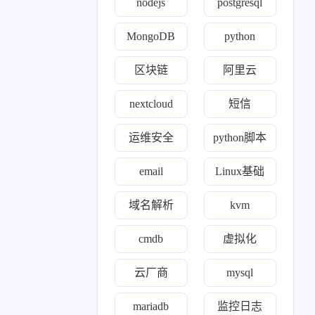
nodejs
postgresql
0
1
1
8
8
4
间件
模型
ssr
gitlab
kvm
zabbix
MongoDB
python
0
1
1
1
0
22
k
理论
ewomail
email
freeipa
开源
区块链
阿里云
19
3
1
24
0
ll
nginx
yearning
devops
opens s l
nextcloud
短信
1
2
1
0
1
2
de
合规认证
grep
自建ca
cert
nexus
运维安全
python脚本
0
1
2
r'a'b'bi't'm'q
mindoc
Exporter
email
Linux基础
0
2
1
3
0
o'op
wireguard
linux
阿里云
区块链
域名解析
kvm
1
1
1
1
1
1
s
htop
ACP
trae
面试
域名解析
cmdb
虚拟化
1
52
1
11
rafana
kubernetes
nightingale
运维安全
云厂商
mysql
0
1
1
1
hdoop
监控
chrome
prometheus
mariadb
监控日志