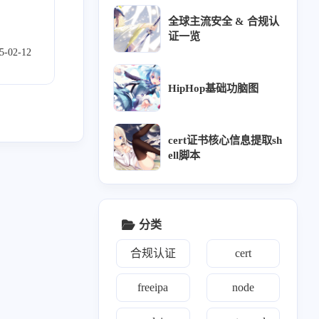
全球主流安全 & 合规认
vm
8
证一览
5-02-12
HipHop基础功脑图
wk
15
cert证书核心信息提取sh
ell脚本
分类
合规认证
cert
freeipa
node
1
8
2
11
1
百家
python
iptables
jenkins
通知