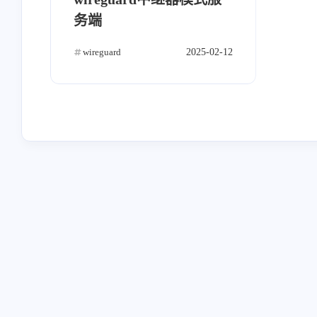
nextcloud
通知
email
1
1
1
务端
cmdb
云厂商
ocserv
4
2
3
wireguard
2025-02-12
confluence
zen tao
nightingale
0
0
1
mindoc
ewomail
jumpserver
1
1
2
jenkins
开源
python
h
11
22
8
linux高级
linux基础
linux
7
32
1
云原生
Halo
49
1
互动
最近评论