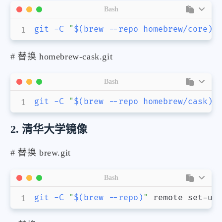
Bash
git
-C
"
$(
brew 
--repo
 homebrew/core
)
"
# 替换 homebrew-cask.git
Bash
git
-C
"
$(
brew 
--repo
 homebrew/cask
)
"
2. 清华大学镜像
# 替换 brew.git
Bash
git
-C
"
$(
brew 
--repo
)
"
 remote set-ur