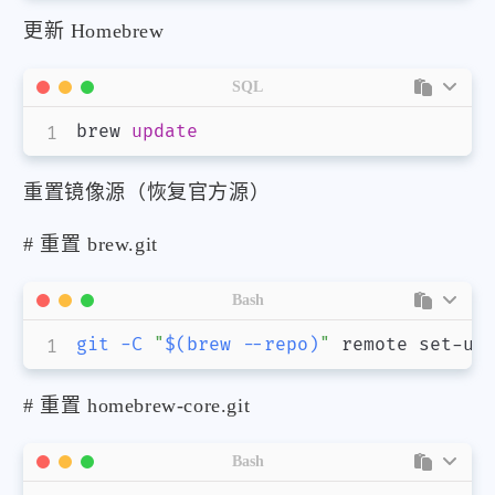
更新 Homebrew
SQL
brew 
update
重置镜像源（恢复官方源）
# 重置 brew.git
Bash
git
-C
"
$(
brew 
--repo
)
"
 remote set-ur
# 重置 homebrew-core.git
Bash