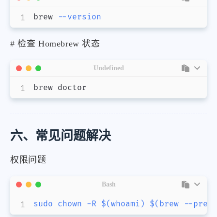
brew 
--version
# 检查 Homebrew 状态
Undefined
brew doctor
六、常见问题解决
权限问题
Bash
sudo
chown
-R
$(
whoami
)
$(
brew 
--pref