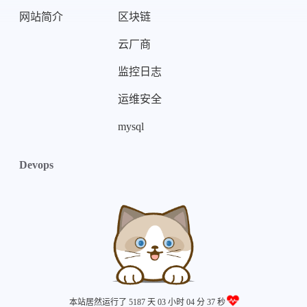
网站简介
区块链
云厂商
监控日志
运维安全
mysql
Devops
本站居然运行了 5187 天
03 小时 04 分 38 秒