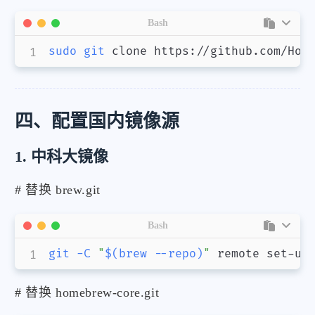
Bash
sudo
git
 clone https://github.com/Hom
四、配置国内镜像源
1. 中科大镜像
# 替换 brew.git
Bash
git
-C
"
$(
brew 
--repo
)
"
 remote set-ur
# 替换 homebrew-core.git