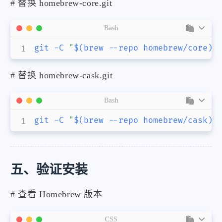
# 替换 homebrew-core.git
Bash
git
-C
"
$(
brew 
--repo
 homebrew/core
)
"
# 替换 homebrew-cask.git
Bash
git
-C
"
$(
brew 
--repo
 homebrew/cask
)
"
五、验证安装
微信
支付宝
# 查看 Homebrew 版本
CSS