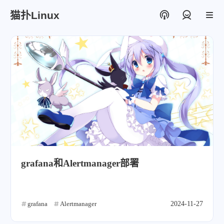
猫扑Linux
登录
grafana和Alertmanager部署
grafana
Alertmanager
2024-11-27