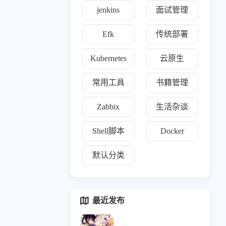
jenkins
面试管理
0
1
1
1
0
22
k
理论
ewomail
email
freeipa
开源
Efk
传统部署
19
3
1
24
0
ll
nginx
yearning
devops
opens s l
Kubernetes
云原生
1
2
1
0
1
2
de
合规认证
grep
自建ca
cert
nexus
常用工具
书籍管理
0
1
2
r'a'b'bi't'm'q
mindoc
Exporter
Zabbix
生活杂谈
0
2
1
3
0
o'op
wireguard
linux
阿里云
区块链
Shell脚本
Docker
1
1
1
1
1
1
s
htop
ACP
trae
面试
域名解析
默认分类
1
52
1
11
rafana
kubernetes
nightingale
运维安全
0
1
1
1
hdoop
监控
chrome
prometheus
最近发布
32
0
1
0
0
x基础
zen tao
tensuns
confluence
kv'm