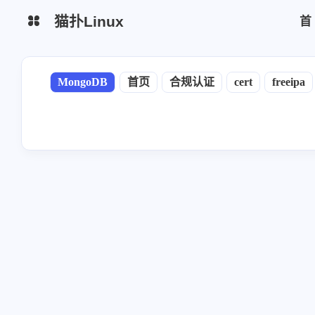
猫扑Linux
生活杂谈
网站简介
MongoDB
首页
合规认证
cert
freeipa
python脚本
区块链
云厂商
监控日志
运维安全
mysql