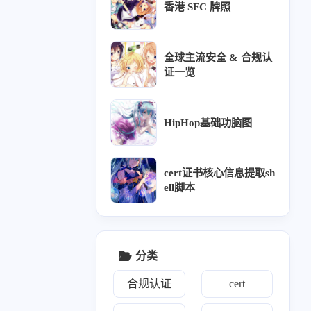
1
1
1
香港 SFC 牌照
rabbitmq
hiphop
全球主流安全 & 合规认
证一览
二月 2026
一月 2026
1
2
篇
篇
HipHop基础功脑图
十月 2025
九月 2025
5
2
篇
篇
cert证书核心信息提取sh
ell脚本
五月 2025
四月 2025
1
3
篇
篇
一月 2025
十二月 2024
分类
31
2
篇
篇
合规认证
cert
七月 2024
六月 2024