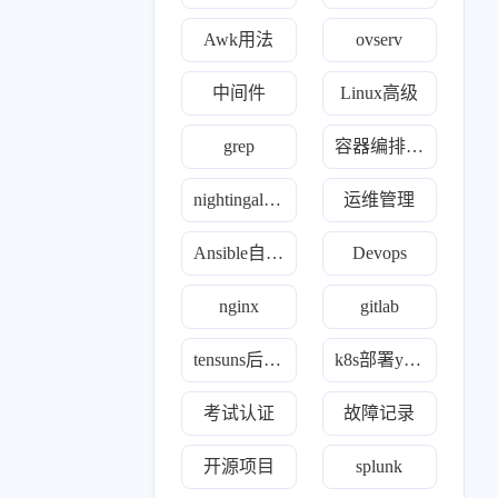
Awk用法
ovserv
中间件
Linux高级
grep
容器编排故障
nightingale夜莺监控
运维管理
Ansible自动化
Devops
nginx
gitlab
tensuns后羿监控
k8s部署yaml合集
考试认证
故障记录
1
8
2
11
1
百家
python
iptables
jenkins
通知
开源项目
splunk
0
1
1
8
8
4
间件
模型
ssr
gitlab
kvm
zabbix