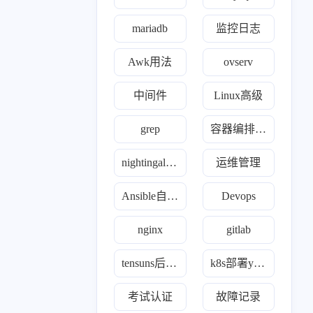
mariadb
监控日志
Awk用法
ovserv
中间件
Linux高级
grep
容器编排故障
nightingale夜莺监控
运维管理
Ansible自动化
Devops
nginx
gitlab
tensuns后羿监控
k8s部署yaml合集
考试认证
故障记录