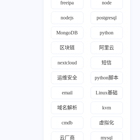
freeipa
node
1
1
篇
篇
nodejs
postgresql
三月 2024
一月 2024
1
1
篇
篇
MongoDB
python
区块链
阿里云
十月 2023
九月 2023
18
1
篇
篇
nextcloud
短信
七月 2023
运维安全
python脚本
81
篇
email
Linux基础
域名解析
kvm
cmdb
虚拟化
云厂商
mysql