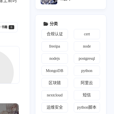
籍上新时
0
1
1
1
0
22
k
理论
ewomail
email
freeipa
开源
19
3
1
24
0
ll
nginx
yearning
devops
opens s l
分类
书籍
6
1
2
1
0
1
2
de
合规认证
grep
自建ca
cert
nexus
合规认证
cert
0
1
2
r'a'b'bi't'm'q
mindoc
Exporter
freeipa
node
0
2
1
3
0
o'op
wireguard
linux
阿里云
区块链
nodejs
postgresql
1
1
1
1
1
1
s
htop
ACP
trae
面试
域名解析
MongoDB
python
1
52
1
11
rafana
kubernetes
nightingale
运维安全
区块链
阿里云
0
1
1
1
hdoop
监控
chrome
prometheus
nextcloud
短信
32
0
1
0
0
x基础
zen tao
tensuns
confluence
kv'm
运维安全
python脚本
1
1
1
rabbitmq
hiphop