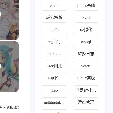
email
Linux基础
籍
域名解析
kvm
二月 2026
一月 2026
cmdb
虚拟化
1
2
篇
篇
云厂商
mysql
十月 2025
九月 2025
5
2
篇
篇
mariadb
监控日志
Awk用法
ovserv
籍
五月 2025
四月 2025
1
3
篇
篇
中间件
Linux高级
一月 2025
十二月 2024
grep
容器编排故障
31
2
篇
篇
nightingale夜莺监控
运维管理
评论
隐私政策
七月 2024
六月 2024