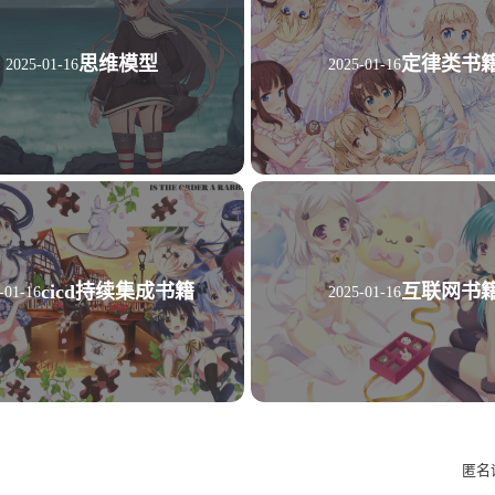
思维模型
定律类书
2025-01-16
2025-01-16
四月 2026
三月 2026
2
4
篇
篇
十二月 2025
十一月 2025
1
2
篇
篇
cicd持续集成书籍
互联网书
-01-16
2025-01-16
八月 2025
六月 2025
3
3
篇
篇
三月 2025
二月 2025
2
9
篇
篇
匿名
十一月 2024
十月 2024