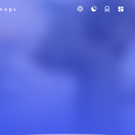
vops
登录