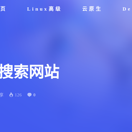
首页
Linux高级
云原生
De
书搜索网站
享
126
0