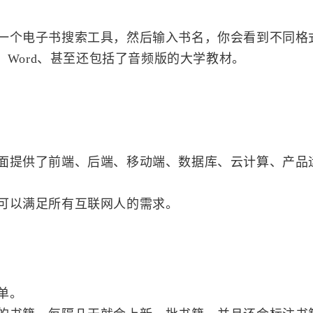
一个电子书搜索工具，然后输入书名，你会看到不同格
、Word、甚至还包括了音频版的大学教材。
面提供了前端、后端、移动端、数据库、云计算、产品运
标签
可以满足所有互联网人的需求。
寻找感兴趣的领域
1
1
0
1
Halo
firewalld
AI1
curl
诸子
单。
3
1
4
1
ocserv
v2ral
docker
redhat
中