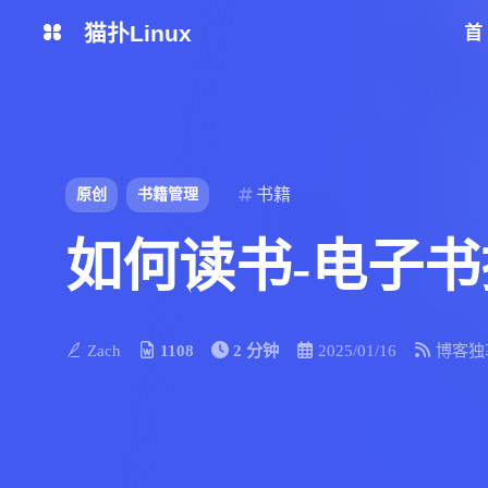
猫扑Linux
生活杂谈
网站简介
python脚本
区块链
书籍
原创
书籍管理
云厂商
监控日志
如何读书-电子
运维安全
mysql
Zach
1108
2 分钟
2025/01/16
博客独