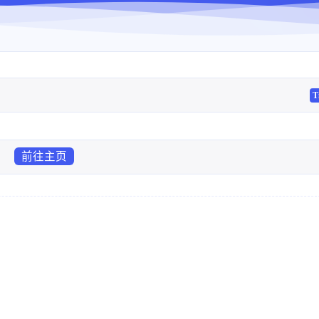
T
前往主页