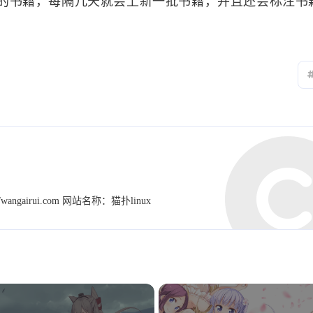
的书籍，每隔几天就会上新一批书籍，并且还会标注书
0
0
15
6
Nightingale
efk
awk
书籍
el
0
1
1
1
spug
k8s
nextcloud
netbox
she
1
0
1
9
CKA
htop
brew
运维管理
no
1
1
1
1
博客
yapi
Alertmanager
hodoop
2
1
1
jumpserver
Bitwarden
maven
h'd
1
4
2
0
nfs
cmdb
splunk
tr ae
ansible
airui.com 网站名称：猫扑linux
1
2
1
信息系统管理工程师
vsftp
DMZ
g
0
1
7
h'o'do'o'p
健身教练
容器编排故障
7
0
2
linux高级
MongoDB
云厂商
linu
15
49
6
故障记录
云原生
mysql
Sublime