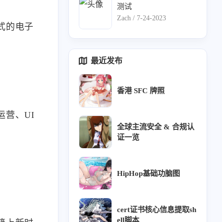
测试
Zach /
7-24-2023
式的电子
最近发布
香港 SFC 牌照
营、UI
全球主流安全 & 合规认
证一览
HipHop基础功脑图
1
8
2
11
1
百家
python
iptables
jenkins
通知
cert证书核心信息提取sh
0
1
1
8
8
4
间件
模型
ssr
gitlab
kvm
zabbix
ell脚本