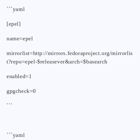
```yaml
[epel]
name=epel
mirrorlist=http://mirrors.fedoraproject.org/mirrorlis
t?repo=epel-$releasever&arch=$basearch
enabled=1
gpgcheck=0
```
```yaml