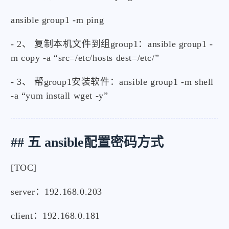
ansible group1 -m ping
- 2、 复制本机文件到组group1：ansible group1 -
m copy -a “src=/etc/hosts dest=/etc/”
- 3、 帮group1安装软件：ansible group1 -m shell
-a “yum install wget -y”
## 五 ansible配置密码方式
[TOC]
server：192.168.0.203
client：192.168.0.181