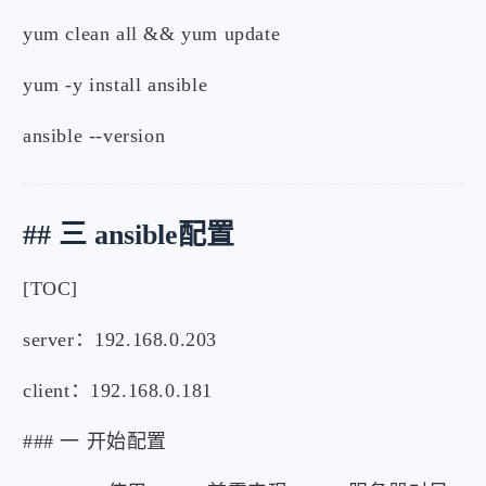
yum clean all && yum update
yum -y install ansible
ansible --version
## 三 ansible配置
[TOC]
server：192.168.0.203
client：192.168.0.181
### 一 开始配置