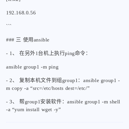
192.168.0.56
```
### 三 使用ansible
- 1、 在另外1台机上执行ping命令：
ansible group1 -m ping
- 2、 复制本机文件到组group1：ansible group1 -
m copy -a “src=/etc/hosts dest=/etc/”
- 3、 帮group1安装软件：ansible group1 -m shell
-a “yum install wget -y”