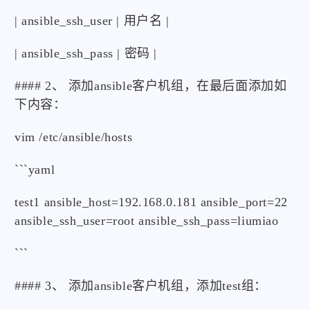
| ansible_ssh_user | 用户名 |
| ansible_ssh_pass | 密码 |
#### 2、 添加ansible客户机组，在最后面添加如
下内容：
vim /etc/ansible/hosts
```yaml
test1 ansible_host=192.168.0.181 ansible_port=22
ansible_ssh_user=root ansible_ssh_pass=liumiao
```
#### 3、 添加ansible客户机组，添加test组：