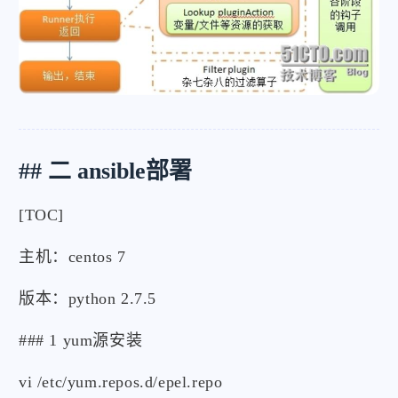
## 二 ansible部署
[TOC]
主机：centos 7
版本：python 2.7.5
### 1 yum源安装
vi /etc/yum.repos.d/epel.repo