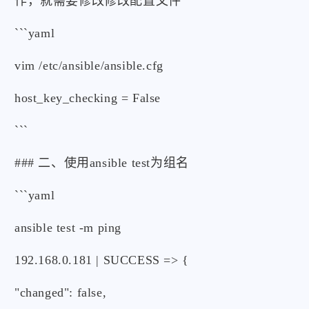
作，就需要修改修改配置文件
```yaml
vim /etc/ansible/ansible.cfg
host_key_checking = False
```
### 二、使用ansible test为组名
```yaml
ansible test -m ping
192.168.0.181 | SUCCESS => {
"changed": false,