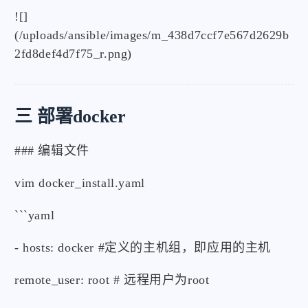
![]
(/uploads/ansible/images/m_438d7ccf7e567d2629b
2fd8def4d7f75_r.png)
三 部署docker
### 编辑文件
vim docker_install.yaml
```yaml
- hosts: docker #定义的主机组，即应用的主机
remote_user: root # 远程用户为root