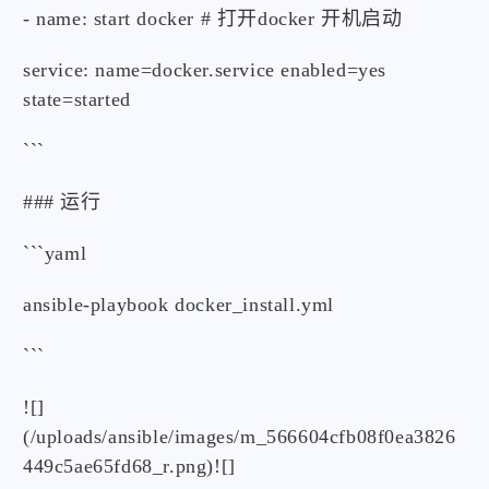
- name: start docker # 打开docker 开机启动
service: name=docker.service enabled=yes
state=started
```
### 运行
```yaml
ansible-playbook docker_install.yml
```
![]
(/uploads/ansible/images/m_566604cfb08f0ea3826
449c5ae65fd68_r.png)![]