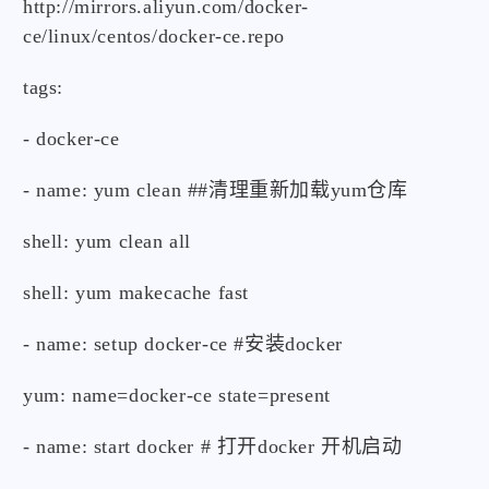
http://mirrors.aliyun.com/docker-
微信
支付宝
ce/linux/centos/docker-ce.repo
tags:
- docker-ce
- name: yum clean ##清理重新加载yum仓库
shell: yum clean all
shell: yum makecache fast
- name: setup docker-ce #安装docker
yum: name=docker-ce state=present
- name: start docker # 打开docker 开机启动