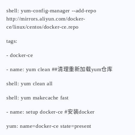
shell: yum-config-manager --add-repo
http://mirrors.aliyun.com/docker-
ce/linux/centos/docker-ce.repo
tags:
- docker-ce
- name: yum clean ##清理重新加载yum仓库
shell: yum clean all
shell: yum makecache fast
- name: setup docker-ce #安装docker
yum: name=docker-ce state=present