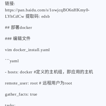
链接:
https://pan.baidu.com/s/1owjcqBO6nHKmy0-
LYhCdCw 提取码: edsb
## 部署docker
### 编辑文件
vim docker_install.yaml
```yaml
- hosts: docker #定义的主机组，即应用的主机
remote_user: root # 远程用户为root
gather_facts: true
tasks: